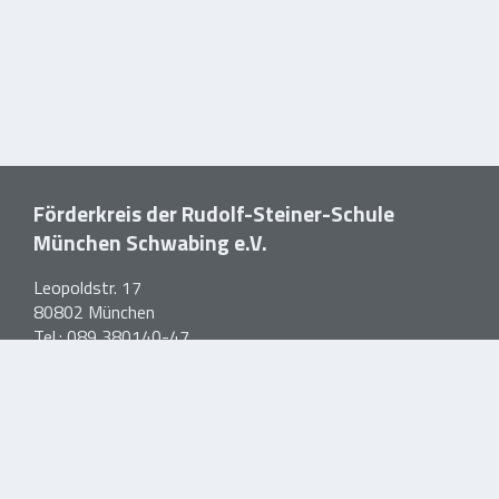
Förderkreis der Rudolf-Steiner-Schule
München Schwabing e.V.
Leopoldstr. 17
80802 München
Tel.:
089 380140-47
E-Mail:
foerderkreis@waldorfschule-schwabing.de